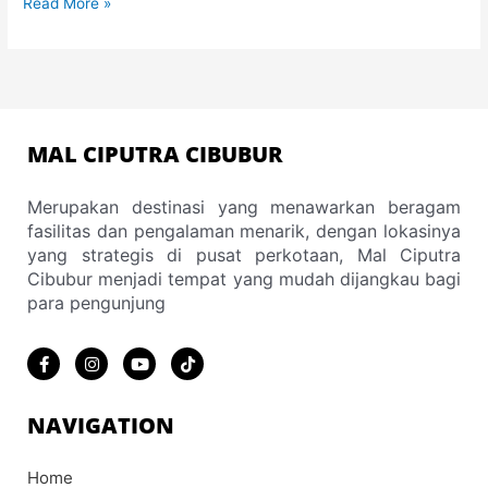
Read More »
MAL CIPUTRA CIBUBUR
Merupakan destinasi yang menawarkan beragam
fasilitas dan pengalaman menarik, dengan lokasinya
yang strategis di pusat perkotaan, Mal Ciputra
Cibubur menjadi tempat yang mudah dijangkau bagi
para pengunjung
F
I
Y
T
a
n
o
i
c
s
u
k
e
t
t
t
b
a
u
o
NAVIGATION
o
g
b
k
o
r
e
k
a
Home
-
m