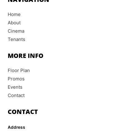
o
g
b
k
o
r
e
k
a
Home
-
m
f
About
Cinema
Tenants
MORE INFO
Floor Plan
Promos
Events
Contact
CONTACT
Address