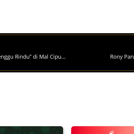
Dahsyatnya Meet and Greet “Terbelenggu Rindu” di Mal Ciputra Cibubur
Rony Paru