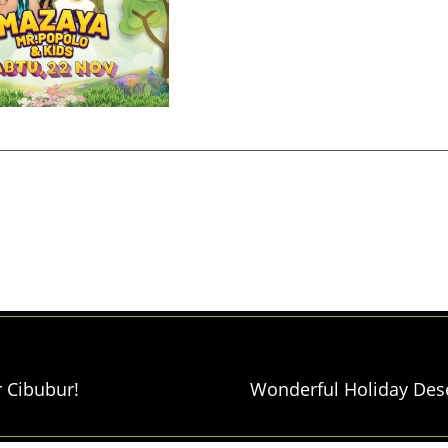
r Cibubur!
Wonderful Holiday Dese