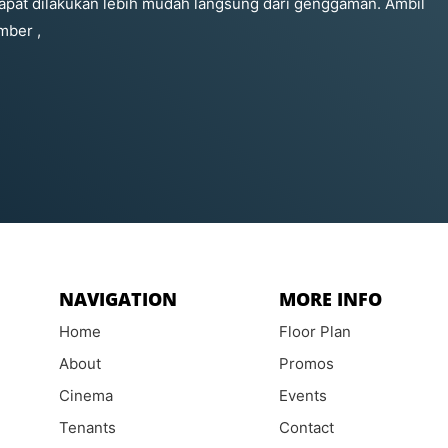
 dapat dilakukan lebih mudah langsung dari genggaman. Ambil
mber ,
NAVIGATION
MORE INFO
Home
Floor Plan
About
Promos
Cinema
Events
Tenants
Contact