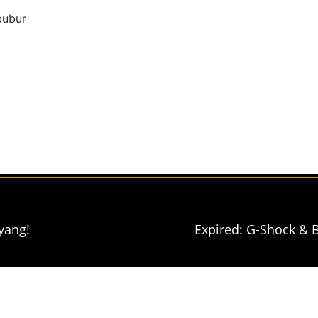
bubur
yang!
Expired: G-Shock &