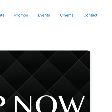
nts
Promos
Events
Cinema
Contact