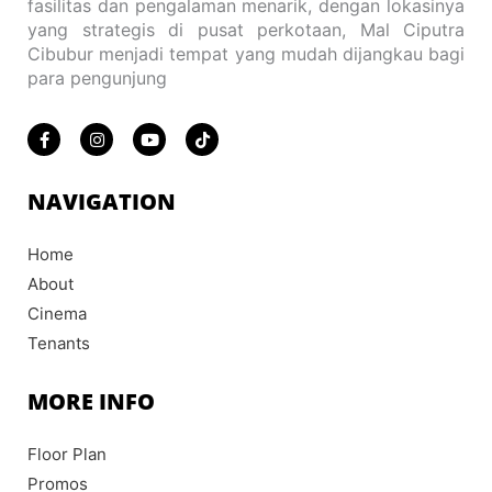
fasilitas dan pengalaman menarik, dengan lokasinya
yang strategis di pusat perkotaan, Mal Ciputra
Cibubur menjadi tempat yang mudah dijangkau bagi
para pengunjung
F
I
Y
T
a
n
o
i
c
s
u
k
e
t
t
t
b
a
u
o
NAVIGATION
o
g
b
k
o
r
e
k
a
Home
-
m
f
About
Cinema
Tenants
MORE INFO
Floor Plan
Promos