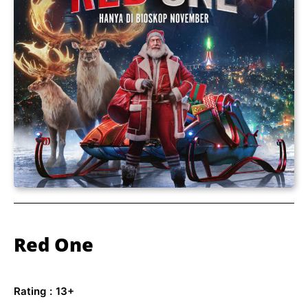
Red One
Rating
:
13+