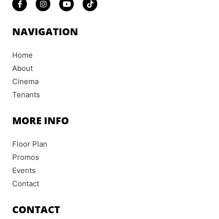
a
n
o
i
c
s
u
k
e
t
t
t
b
a
u
o
NAVIGATION
o
g
b
k
o
r
e
k
a
Home
-
m
f
About
Cinema
Tenants
MORE INFO
Floor Plan
Promos
Events
Contact
CONTACT